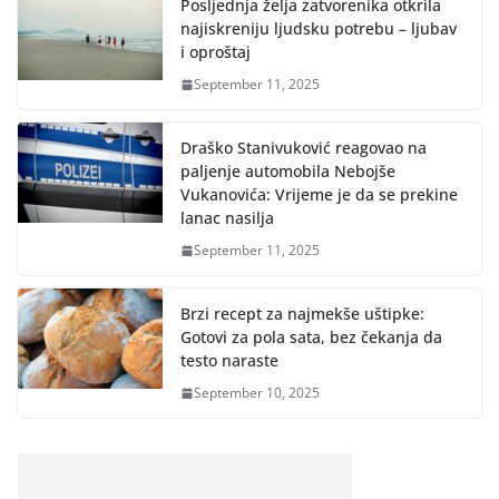
Posljednja želja zatvorenika otkrila
najiskreniju ljudsku potrebu – ljubav
i oproštaj
September 11, 2025
Draško Stanivuković reagovao na
paljenje automobila Nebojše
Vukanovića: Vrijeme je da se prekine
lanac nasilja
September 11, 2025
Brzi recept za najmekše uštipke:
Gotovi za pola sata, bez čekanja da
testo naraste
September 10, 2025