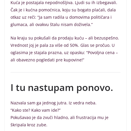
Kuća je postajala nepodnošljiva. Ljudi su ih izbegavali.
Čak je i kućna pomoćnica, koju su bogato plaćali, dala
otkaz uz reči: “Ja sam radila u domovima političara i
glumaca, ali ovakvu štalu nisam doživela.”
Na kraju su pokušali da prodaju kuću – ali bezuspešno.
Vrednost joj je pala za više od 50%. Glas se pročuo. U
oglasima je stajala prazna, uz opasku: “Povoljna cena –
ali obavezno pogledati pre kupovine!”
I tu nastupam ponovo.
Nazvala sam ga jednog jutra. Iz vedra neba.
“Kako ste? Kako vam ide?”
Pokušavao je da zvuči hladno, ali frustracija mu je
škripala kroz zube.