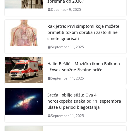
spremna do 2030.“
December 9, 2025
Rak jetre: Prvi simptomi koje možete
primetiti tokom obroka i zašto ih ne
smete ignorisati
September 11, 2025
Halid Bešlić – Muzička ikona Balkana
i čovek snažne životne priče
September 11, 2025
Sreća i obilje stižu: Ova 4
horoskopska znaka od 11. septembra
ulaze u period blagostanja
September 11, 2025