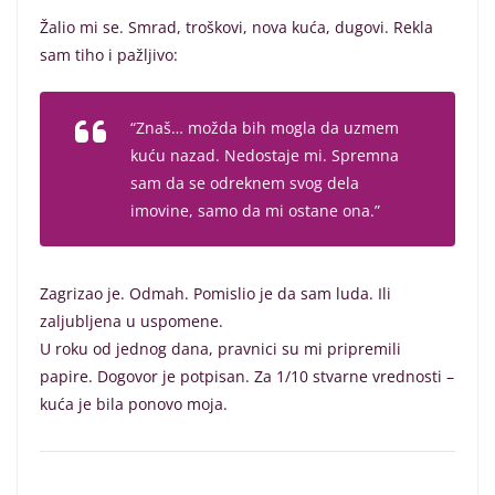
Žalio mi se. Smrad, troškovi, nova kuća, dugovi. Rekla
sam tiho i pažljivo:
“Znaš… možda bih mogla da uzmem
kuću nazad. Nedostaje mi. Spremna
sam da se odreknem svog dela
imovine, samo da mi ostane ona.”
Zagrizao je. Odmah. Pomislio je da sam luda. Ili
zaljubljena u uspomene.
U roku od jednog dana, pravnici su mi pripremili
papire. Dogovor je potpisan. Za 1/10 stvarne vrednosti –
kuća je bila ponovo moja.