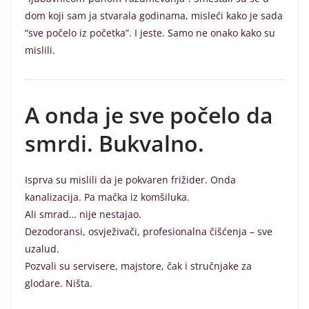
dom koji sam ja stvarala godinama, misleći kako je sada
“sve počelo iz početka”. I jeste. Samo ne onako kako su
mislili.
A onda je sve počelo da
smrdi. Bukvalno.
Isprva su mislili da je pokvaren frižider. Onda
kanalizacija. Pa mačka iz komšiluka.
Ali smrad… nije nestajao.
Dezodoransi, osvježivači, profesionalna čišćenja – sve
uzalud.
Pozvali su servisere, majstore, čak i stručnjake za
glodare. Ništa.