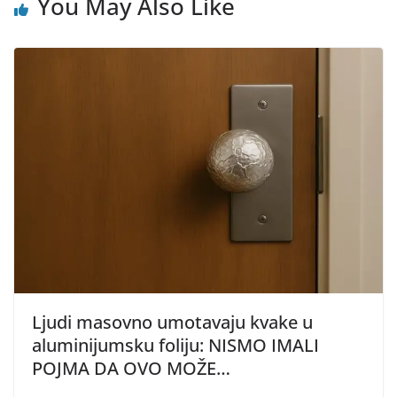
You May Also Like
Ljudi masovno umotavaju kvake u
aluminijumsku foliju: NISMO IMALI
POJMA DA OVO MOŽE…