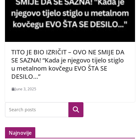
TITO JE BIO IZRIČIT – OVO NE SMIJE DA
SE SAZNA! “Kada je njegovo tijelo stiglo
u metalnom kovčegu EVO ŠTA SE
DESILO…”
June 3, 2025
Search
Najnovije