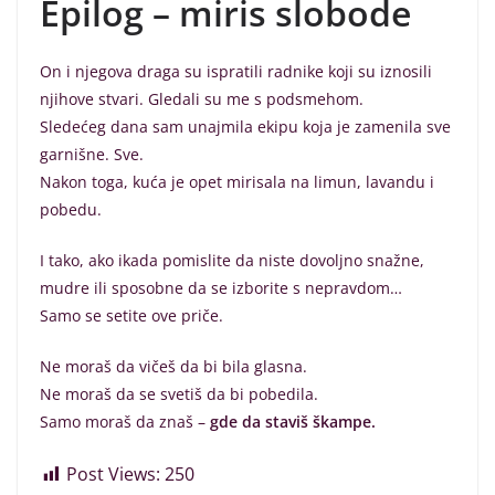
Epilog – miris slobode
On i njegova draga su ispratili radnike koji su iznosili
njihove stvari. Gledali su me s podsmehom.
Sledećeg dana sam unajmila ekipu koja je zamenila sve
garnišne. Sve.
Nakon toga, kuća je opet mirisala na limun, lavandu i
pobedu.
I tako, ako ikada pomislite da niste dovoljno snažne,
mudre ili sposobne da se izborite s nepravdom…
Samo se setite ove priče.
Ne moraš da vičeš da bi bila glasna.
Ne moraš da se svetiš da bi pobedila.
Samo moraš da znaš –
gde da staviš škampe.
Post Views:
250