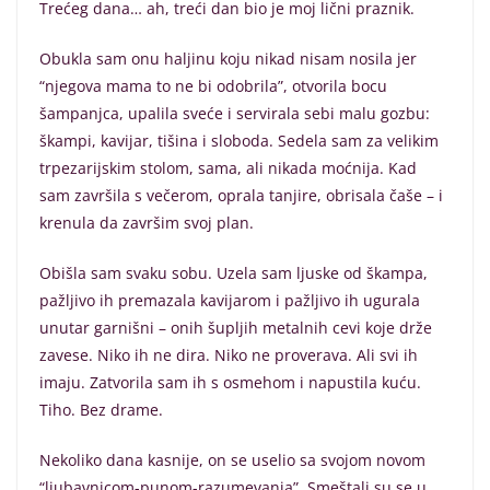
Trećeg dana… ah, treći dan bio je moj lični praznik.
Obukla sam onu haljinu koju nikad nisam nosila jer
“njegova mama to ne bi odobrila”, otvorila bocu
šampanjca, upalila sveće i servirala sebi malu gozbu:
škampi, kavijar, tišina i sloboda. Sedela sam za velikim
trpezarijskim stolom, sama, ali nikada moćnija. Kad
sam završila s večerom, oprala tanjire, obrisala čaše – i
krenula da završim svoj plan.
Obišla sam svaku sobu. Uzela sam ljuske od škampa,
pažljivo ih premazala kavijarom i pažljivo ih ugurala
unutar garnišni – onih šupljih metalnih cevi koje drže
zavese. Niko ih ne dira. Niko ne proverava. Ali svi ih
imaju. Zatvorila sam ih s osmehom i napustila kuću.
Tiho. Bez drame.
Nekoliko dana kasnije, on se uselio sa svojom novom
“ljubavnicom-punom-razumevanja”. Smeštali su se u