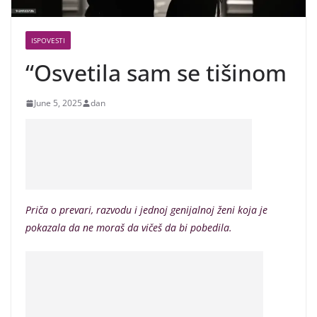
ISPOVESTI
“Osvetila sam se tišinom
June 5, 2025
dan
Priča o prevari, razvodu i jednoj genijalnoj ženi koja je
pokazala da ne moraš da vičeš da bi pobedila.