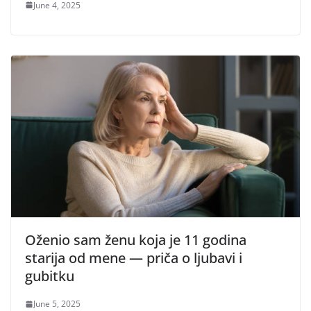
June 4, 2025
Oženio sam ženu koja je 11 godina
starija od mene — priča o ljubavi i
gubitku
June 5, 2025