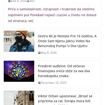
June 8, 2026
dan
Priča o samostalnosti, istrajnosti i hrabrosti da sledimo
sopstveni put Ponekad najveći izazovi u životu ne dolaze
od stranaca, već
Sestra Mi Je Nestala Pre 16 Godina, A
Onda Sam Njenu Jaknu Video Na
Benzinskoj Pumpi U Dva Ujutru
May 8, 2026
Preokret sudbine: Od večeras
finansijska sreća stiže za ova dva
horoskopska znaka
December 22, 2025
Viktor Orban upozorava: „Brisel se
priprema za rat, Evropa mora biti