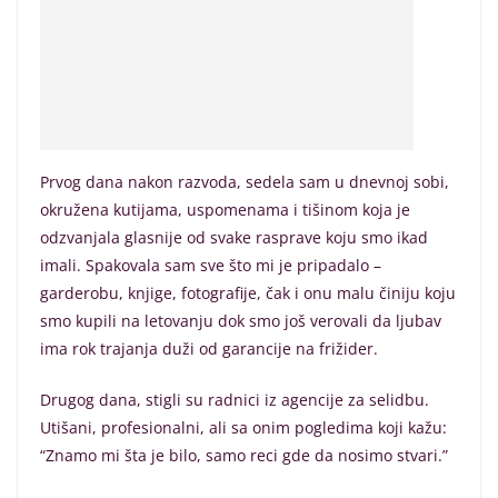
Prvog dana nakon razvoda, sedela sam u dnevnoj sobi,
okružena kutijama, uspomenama i tišinom koja je
odzvanjala glasnije od svake rasprave koju smo ikad
imali. Spakovala sam sve što mi je pripadalo –
garderobu, knjige, fotografije, čak i onu malu činiju koju
smo kupili na letovanju dok smo još verovali da ljubav
ima rok trajanja duži od garancije na frižider.
Drugog dana, stigli su radnici iz agencije za selidbu.
Utišani, profesionalni, ali sa onim pogledima koji kažu:
“Znamo mi šta je bilo, samo reci gde da nosimo stvari.”