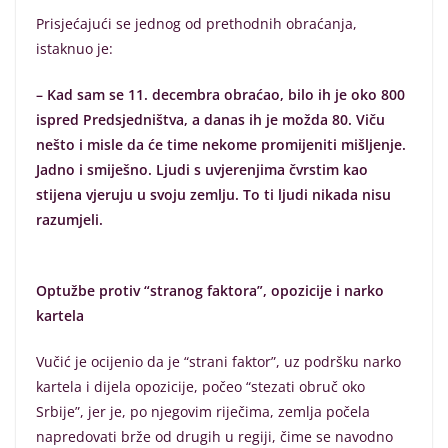
Prisjećajući se jednog od prethodnih obraćanja,
istaknuo je:
– Kad sam se 11. decembra obraćao, bilo ih je oko 800
ispred Predsjedništva, a danas ih je možda 80. Viču
nešto i misle da će time nekome promijeniti mišljenje.
Jadno i smiješno. Ljudi s uvjerenjima čvrstim kao
stijena vjeruju u svoju zemlju. To ti ljudi nikada nisu
razumjeli.
Optužbe protiv “stranog faktora”, opozicije i narko
kartela
Vučić je ocijenio da je “strani faktor”, uz podršku narko
kartela i dijela opozicije, počeo “stezati obruč oko
Srbije”, jer je, po njegovim riječima, zemlja počela
napredovati brže od drugih u regiji, čime se navodno