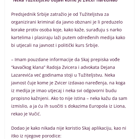
Predsjednik Srbije zatražio je od Tužiteljstva za
organizirani kriminal da javno obznani je li preduzelo
korake protiv osoba koje, kako kaže, surađuju s narko
kartelima i plasiraju laži putem određenih medija kako
bi utjecali na javnost i politički kurs Srbije.
– Imam pouzdane informacije da Skaj prepiska vođe
“kavačkog klana” Radoja Zvicera i advokata Dejana
Lazarevića već godinama stoji u Tužiteljstvu. Neka
javnost čuje kome je Zvicer izdavao naređenja, na koga
iz medija je imao utjecaj i neka svi odgovorni budu
propisno kažnjeni. Ako to nije istina – neka kažu da sam
izmislio, a ja ću ih suočiti s dokazima Europola iz Liona,
rekao je Vučić.
Dodao je kako nikada nije koristio Skaj aplikaciju, kao ni
itko iz njegove porodice: