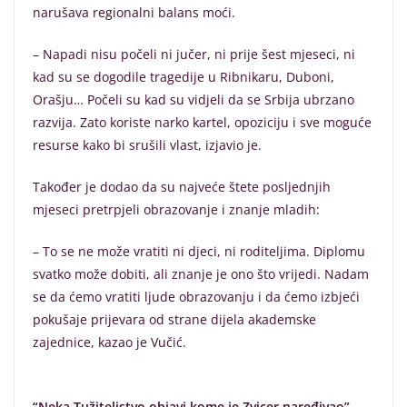
narušava regionalni balans moći.
– Napadi nisu počeli ni jučer, ni prije šest mjeseci, ni
kad su se dogodile tragedije u Ribnikaru, Duboni,
Orašju… Počeli su kad su vidjeli da se Srbija ubrzano
razvija. Zato koriste narko kartel, opoziciju i sve moguće
resurse kako bi srušili vlast, izjavio je.
Također je dodao da su najveće štete posljednjih
mjeseci pretrpjeli obrazovanje i znanje mladih:
– To se ne može vratiti ni djeci, ni roditeljima. Diplomu
svatko može dobiti, ali znanje je ono što vrijedi. Nadam
se da ćemo vratiti ljude obrazovanju i da ćemo izbjeći
pokušaje prijevara od strane dijela akademske
zajednice, kazao je Vučić.
“Neka Tužiteljstvo objavi kome je Zvicer naređivao”