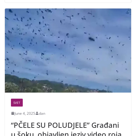
SVET
June 4, 2025
dan
“PČELE SU POLUDJELE” Građani
u šoku, objavljen jeziv video roja