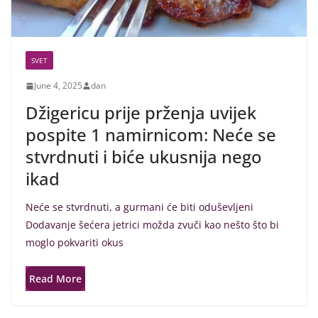
SVET
June 4, 2025
dan
Džigericu prije prženja uvijek
pospite 1 namirnicom: Neće se
stvrdnuti i biće ukusnija nego
ikad
Neće se stvrdnuti, a gurmani će biti oduševljeni
Dodavanje šećera jetrici možda zvuči kao nešto što bi
moglo pokvariti okus
Read More