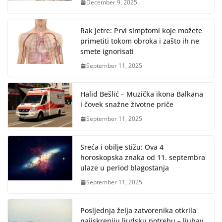
December 9, 2025
Rak jetre: Prvi simptomi koje možete
primetiti tokom obroka i zašto ih ne
smete ignorisati
September 11, 2025
Halid Bešlić – Muzička ikona Balkana
i čovek snažne životne priče
September 11, 2025
Sreća i obilje stižu: Ova 4
horoskopska znaka od 11. septembra
ulaze u period blagostanja
September 11, 2025
Posljednja želja zatvorenika otkrila
najiskreniju ljudsku potrebu – ljubav