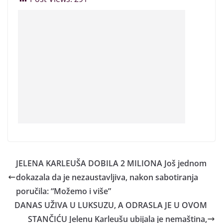
JELENA KARLEUŠA DOBILA 2 MILIONA Još jednom
dokazala da je nezaustavljiva, nakon sabotiranja
poručila: “Možemo i više”
DANAS UŽIVA U LUKSUZU, A ODRASLA JE U OVOM
STANČIĆU Jelenu Karleušu ubijala je nemaština,