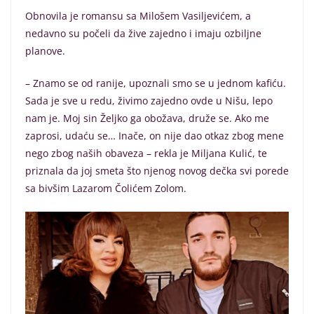
Obnovila je romansu sa Milošem Vasiljevićem, a
nedavno su počeli da žive zajedno i imaju ozbiljne
planove.
– Znamo se od ranije, upoznali smo se u jednom kafiću.
Sada je sve u redu, živimo zajedno ovde u Nišu, lepo
nam je. Moj sin Željko ga obožava, druže se. Ako me
zaprosi, udaću se… Inače, on nije dao otkaz zbog mene
nego zbog naših obaveza – rekla je Miljana Kulić, te
priznala da joj smeta što njenog novog dečka svi porede
sa bivšim Lazarom Čolićem Zolom.