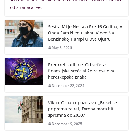
od stranaca, već
Sestra Mi Je Nestala Pre 16 Godina, A
Onda Sam Njenu Jaknu Video Na
Benzinskoj Pumpi U Dva Ujutru
May 8, 2026
Preokret sudbine: Od večeras
finansijska sreća stiže za ova dva
horoskopska znaka
December 22, 2025
Viktor Orban upozorava: „Brisel se
priprema za rat, Evropa mora biti
spremna do 2030.“
December 9, 2025