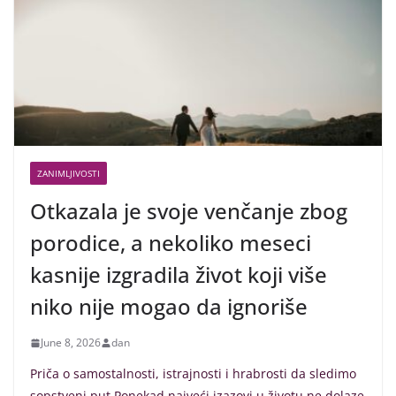
ZANIMLJIVOSTI
Otkazala je svoje venčanje zbog
porodice, a nekoliko meseci
kasnije izgradila život koji više
niko nije mogao da ignoriše
June 8, 2026
dan
Priča o samostalnosti, istrajnosti i hrabrosti da sledimo
sopstveni put Ponekad najveći izazovi u životu ne dolaze