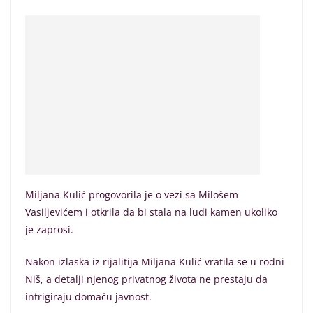
Miljana Kulić progovorila je o vezi sa Milošem
Vasiljevićem i otkrila da bi stala na ludi kamen ukoliko
je zaprosi.
Nakon izlaska iz rijalitija Miljana Kulić vratila se u rodni
Niš, a detalji njenog privatnog života ne prestaju da
intrigiraju domaću javnost.