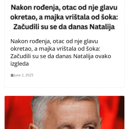
Nakon rođenja, otac od nje glavu
okretao, a majka vrištala od šoka:
Začudili su se da danas Natalija ovako
izgleda
June 2, 2025