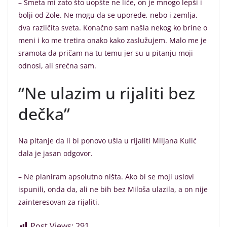
– Smeta mi zato što uopšte ne liče, on je mnogo lepši i
bolji od Zole. Ne mogu da se uporede, nebo i zemlja,
dva različita sveta. Konačno sam našla nekog ko brine o
meni i ko me tretira onako kako zaslužujem. Malo me je
sramota da pričam na tu temu jer su u pitanju moji
odnosi, ali srećna sam.
“Ne ulazim u rijaliti bez
dečka”
Na pitanje da li bi ponovo ušla u rijaliti Miljana Kulić
dala je jasan odgovor.
– Ne planiram apsolutno ništa. Ako bi se moji uslovi
ispunili, onda da, ali ne bih bez Miloša ulazila, a on nije
zainteresovan za rijaliti.
Post Views:
291