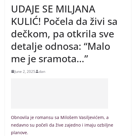
UDAJE SE MILJANA
KULIĆ! Počela da živi sa
dečkom, pa otkrila sve
detalje odnosa: “Malo
me je sramota…”
June 2, 2025
dan
Obnovila je romansu sa Milošem Vasiljevićem, a
nedavno su počeli da žive zajedno i imaju ozbiljne
planove.