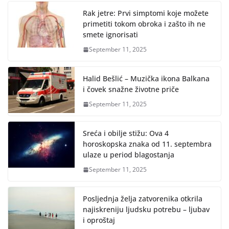
Rak jetre: Prvi simptomi koje možete
primetiti tokom obroka i zašto ih ne
smete ignorisati
September 11, 2025
Halid Bešlić – Muzička ikona Balkana
i čovek snažne životne priče
September 11, 2025
Sreća i obilje stižu: Ova 4
horoskopska znaka od 11. septembra
ulaze u period blagostanja
September 11, 2025
Posljednja želja zatvorenika otkrila
najiskreniju ljudsku potrebu – ljubav
i oproštaj