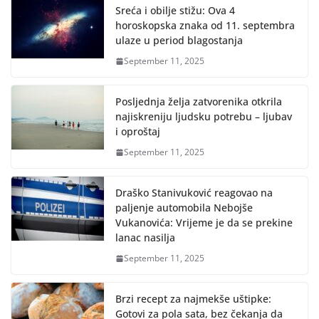
Sreća i obilje stižu: Ova 4
horoskopska znaka od 11. septembra
ulaze u period blagostanja
September 11, 2025
Posljednja želja zatvorenika otkrila
najiskreniju ljudsku potrebu – ljubav
i oproštaj
September 11, 2025
Draško Stanivuković reagovao na
paljenje automobila Nebojše
Vukanovića: Vrijeme je da se prekine
lanac nasilja
September 11, 2025
Brzi recept za najmekše uštipke:
Gotovi za pola sata, bez čekanja da