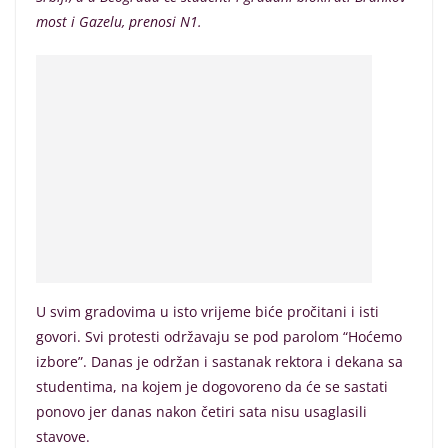
most i Gazelu, prenosi N1.
U svim gradovima u isto vrijeme biće pročitani i isti
govori. Svi protesti održavaju se pod parolom “Hoćemo
izbore”. Danas je održan i sastanak rektora i dekana sa
studentima, na kojem je dogovoreno da će se sastati
ponovo jer danas nakon četiri sata nisu usaglasili
stavove.