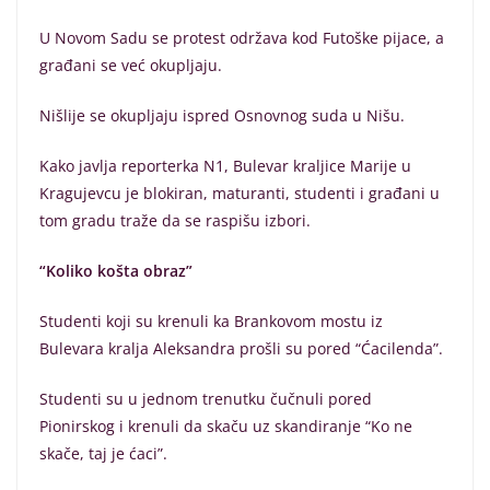
U Novom Sadu se protest održava kod Futoške pijace, a
građani se već okupljaju.
Nišlije se okupljaju ispred Osnovnog suda u Nišu.
Kako javlja reporterka N1, Bulevar kraljice Marije u
Kragujevcu je blokiran, maturanti, studenti i građani u
tom gradu traže da se raspišu izbori.
“Koliko košta obraz”
Studenti koji su krenuli ka Brankovom mostu iz
Bulevara kralja Aleksandra prošli su pored “Ćacilenda”.
Studenti su u jednom trenutku čučnuli pored
Pionirskog i krenuli da skaču uz skandiranje “Ko ne
skače, taj je ćaci”.