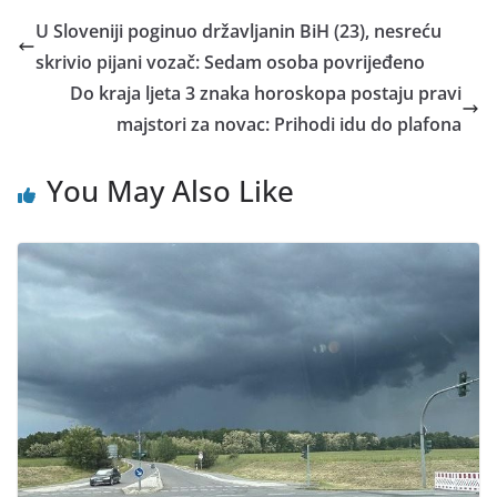
U Sloveniji poginuo državljanin BiH (23), nesreću
skrivio pijani vozač: Sedam osoba povrijeđeno
Do kraja ljeta 3 znaka horoskopa postaju pravi
majstori za novac: Prihodi idu do plafona
You May Also Like