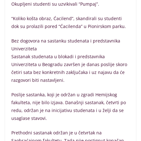
Okupljeni studenti su uzvikivali “Pumpaj”.
“Koliko košta obraz, Ćacilend”, skandirali su studenti
dok su prolazili pored “Ćacilenda” u Pionirskom parku.
Bez dogovora na sastanku studenata i predstavnika
Univerziteta
Sastanak studenata u blokadi i predstavnika
Univerziteta u Beogradu završen je danas poslije skoro
četiri sata bez konkretnih zaključaka i uz najavu da će
razgovori biti nastavljeni.
Poslije sastanka, koji je održan u zgradi Hemijskog
fakulteta, nije bilo izjava. Današnji sastanak, četvrti po
redu, održan je na inicijativu studenata i u želji da se
usaglase stavovi.
Prethodni sastanak održan je u četvrtak na
Saobraćajnom fakultetu. Tada nije postignut konačan