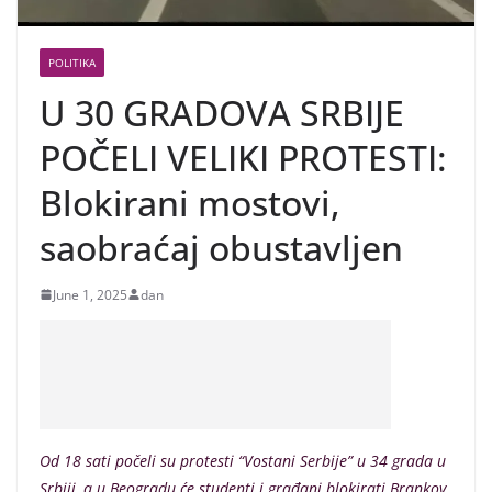
POLITIKA
U 30 GRADOVA SRBIJE
POČELI VELIKI PROTESTI:
Blokirani mostovi,
saobraćaj obustavljen
June 1, 2025
dan
Od 18 sati počeli su protesti “Vostani Serbije” u 34 grada u
Srbiji, a u Beogradu će studenti i građani blokirati Brankov