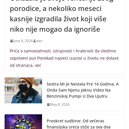
porodice, a nekoliko meseci
kasnije izgradila život koji više
niko nije mogao da ignoriše
June 8, 2026
dan
Priča o samostalnosti, istrajnosti i hrabrosti da sledimo
sopstveni put Ponekad najveći izazovi u životu ne dolaze
od stranaca, već
Sestra Mi Je Nestala Pre 16 Godina, A
Onda Sam Njenu Jaknu Video Na
Benzinskoj Pumpi U Dva Ujutru
May 8, 2026
Preokret sudbine: Od večeras
finansijska sreća stiže za ova dva