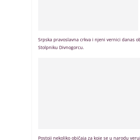
Srpska pravoslavna crkva i njeni vernici dana
Stolpniku Divnogorcu.
Postoji nekoliko običaja za koje se u narodu ve