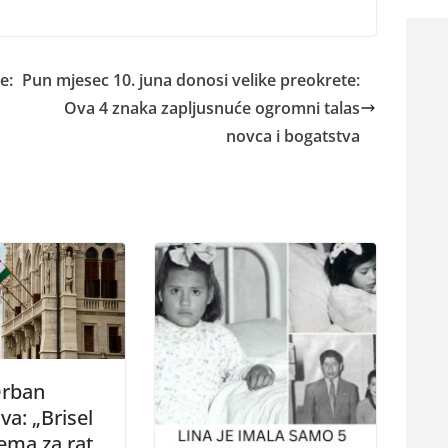
e:
Pun mjesec 10. juna donosi velike preokrete:
Ova 4 znaka zapljusnuće ogromni talas
novca i bogatstva
Orban
a: „Brisel
ema za rat,