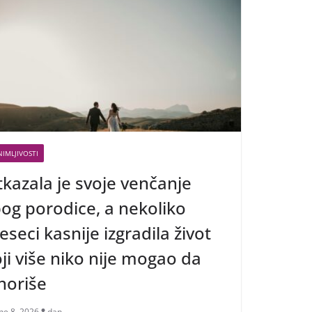
IMLJIVOSTI
kazala je svoje venčanje
og porodice, a nekoliko
seci kasnije izgradila život
ji više niko nije mogao da
noriše
ne 8, 2026
dan