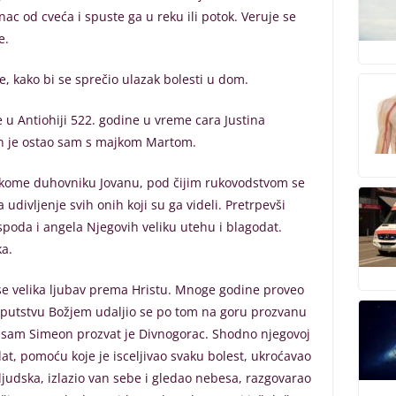
ac od cveća i spuste ga u reku ili potok. Veruje se
e.
re, kako bi se sprečio ulazak bolesti u dom.
u Antiohiji 522. godine u vreme cara Justina
 on je ostao sam s majkom Martom.
 nekome duhovniku Jovanu, pod čijim rukovodstvom se
ivljenje svih onih koji su ga videli. Pretrpevši
poda i angela Njegovih veliku utehu i blagodat.
ka.
se velika ljubav prema Hristu. Mnoge godine proveo
 uputstvu Božjem udaljio se po tom na goru prozvanu
sam Simeon prozvat je Divnogorac. Shodno njegovoj
at, pomoću koje je isceljivao svaku bolest, ukroćavao
 ljudska, izlazio van sebe i gledao nebesa, razgovarao