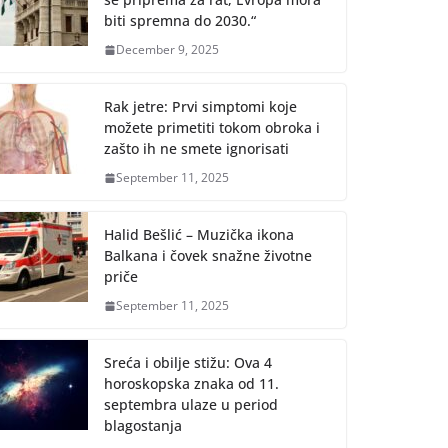
biti spremna do 2030.“
December 9, 2025
Rak jetre: Prvi simptomi koje
možete primetiti tokom obroka i
zašto ih ne smete ignorisati
September 11, 2025
Halid Bešlić – Muzička ikona
Balkana i čovek snažne životne
priče
September 11, 2025
Sreća i obilje stižu: Ova 4
horoskopska znaka od 11.
septembra ulaze u period
blagostanja