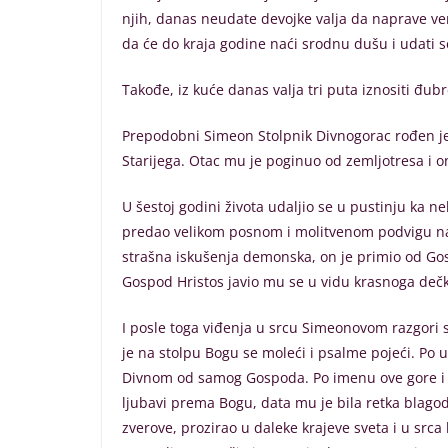
njih, danas neudate devojke valja da naprave ven
da će do kraja godine naći srodnu dušu i udati s
Takođe, iz kuće danas valja tri puta iznositi đub
Prepodobni Simeon Stolpnik Divnogorac rođen je 
Starijega. Otac mu je poginuo od zemljotresa i
U šestoj godini života udaljio se u pustinju ka
predao velikom posnom i molitvenom podvigu na ud
strašna iskušenja demonska, on je primio od Gos
Gospod Hristos javio mu se u vidu krasnoga deč
I posle toga viđenja u srcu Simeonovom razgori 
je na stolpu Bogu se moleći i psalme pojeći. Po
Divnom od samog Gospoda. Po imenu ove gore i 
ljubavi prema Bogu, data mu je bila retka blagod
zverove, prozirao u daleke krajeve sveta i u srca