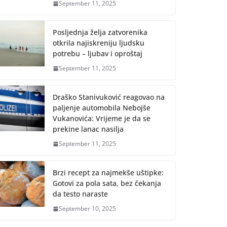
September 11, 2025
Posljednja želja zatvorenika
otkrila najiskreniju ljudsku
potrebu – ljubav i oproštaj
September 11, 2025
Draško Stanivuković reagovao na
paljenje automobila Nebojše
Vukanovića: Vrijeme je da se
prekine lanac nasilja
September 11, 2025
Brzi recept za najmekše uštipke:
Gotovi za pola sata, bez čekanja
da testo naraste
September 10, 2025