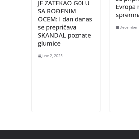
JE ZATEKAO G0LU
Evropa 
SA ROĐENIM
spremna
OCEM: I dan danas
se prepričava
December 
SKANDAL poznate
glumice
June 2, 2025