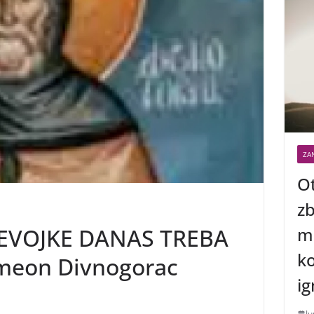
ZAN
Ot
zb
me
EVOJKE DANAS TREBA
ko
imeon Divnogorac
ig
Ju