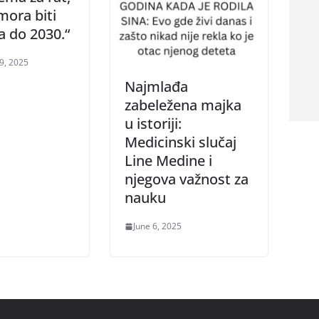
mora biti
 do 2030.“
9, 2025
Najmlađa
zabeležena majka
u istoriji:
Medicinski slučaj
Line Medine i
njegova važnost za
nauku
June 6, 2025