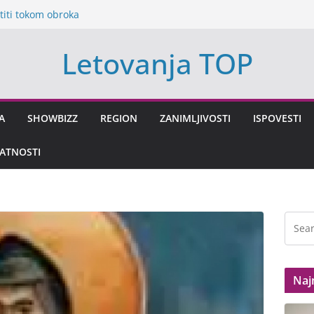
titi tokom obroka
a nekoliko
Letovanja TOP
o nije mogao da
da Sam Njenu
utru
reća stiže za ova
A
SHOWBIZZ
REGION
ZANIMLJIVOSTI
ISPOVESTI
a za rat, Evropa
VATNOSTI
Naj