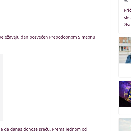
Pri
sle
živ
s obeležavaju dan posvećen Prepodobnom Simeonu
ruje da danas donose sreću. Prema jednom od