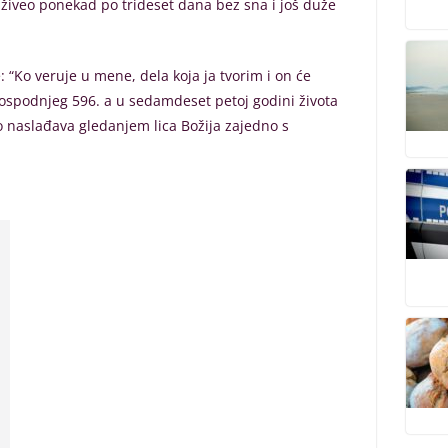
 živeo ponekad po trideset dana bez sna i još duže
 “Ko veruje u mene, dela koja ja tvorim i on će
ta Gospodnjeg 596. a u sedamdeset petoj godini života
 naslađava gledanjem lica Božija zajedno s