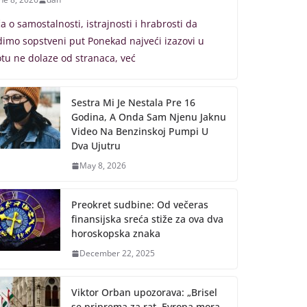
ča o samostalnosti, istrajnosti i hrabrosti da
dimo sopstveni put Ponekad najveći izazovi u
otu ne dolaze od stranaca, već
Sestra Mi Je Nestala Pre 16
Godina, A Onda Sam Njenu Jaknu
Video Na Benzinskoj Pumpi U
Dva Ujutru
May 8, 2026
Preokret sudbine: Od večeras
finansijska sreća stiže za ova dva
horoskopska znaka
December 22, 2025
Viktor Orban upozorava: „Brisel
se priprema za rat, Evropa mora