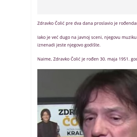
Zdravko Čolić pre dva dana proslavio je rođend
Iako je već dugo na javnoj sceni, njegovu muziku 
iznenadi jeste njegovo godište.
Naime, Zdravko Čolić je rođen 30. maja 1951. go