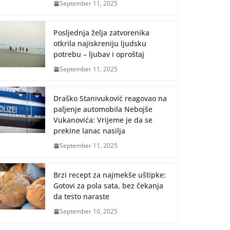
September 11, 2025
Posljednja želja zatvorenika
otkrila najiskreniju ljudsku
potrebu – ljubav i oproštaj
September 11, 2025
Draško Stanivuković reagovao na
paljenje automobila Nebojše
Vukanovića: Vrijeme je da se
prekine lanac nasilja
September 11, 2025
Brzi recept za najmekše uštipke:
Gotovi za pola sata, bez čekanja
da testo naraste
September 10, 2025