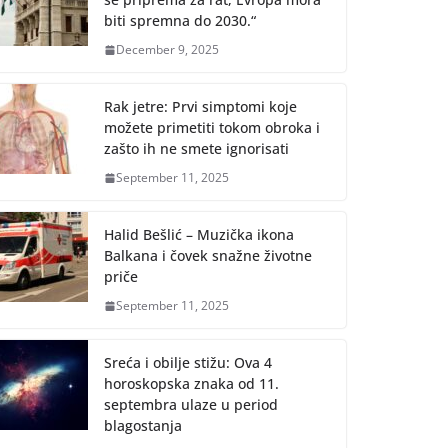
biti spremna do 2030.“
December 9, 2025
Rak jetre: Prvi simptomi koje
možete primetiti tokom obroka i
zašto ih ne smete ignorisati
September 11, 2025
Halid Bešlić – Muzička ikona
Balkana i čovek snažne životne
priče
September 11, 2025
Sreća i obilje stižu: Ova 4
horoskopska znaka od 11.
septembra ulaze u period
blagostanja