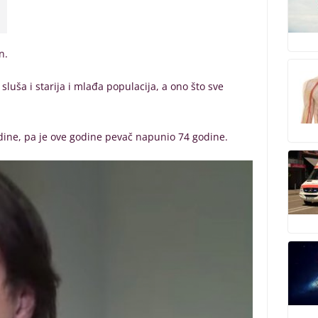
an.
sluša i starija i mlađa populacija, a ono što sve
dine, pa je ove godine pevač napunio 74 godine.