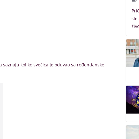
Pri
sle
živ
da saznaju koliko svećica je oduvao sa rođendanske