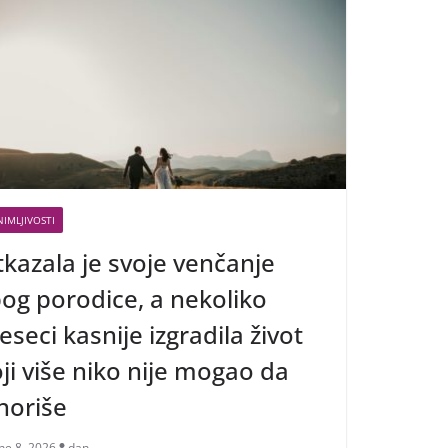
IMLJIVOSTI
kazala je svoje venčanje
og porodice, a nekoliko
seci kasnije izgradila život
ji više niko nije mogao da
noriše
ne 8, 2026
dan