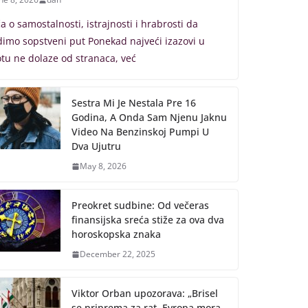
ča o samostalnosti, istrajnosti i hrabrosti da
dimo sopstveni put Ponekad najveći izazovi u
otu ne dolaze od stranaca, već
Sestra Mi Je Nestala Pre 16
Godina, A Onda Sam Njenu Jaknu
Video Na Benzinskoj Pumpi U
Dva Ujutru
May 8, 2026
Preokret sudbine: Od večeras
finansijska sreća stiže za ova dva
horoskopska znaka
December 22, 2025
Viktor Orban upozorava: „Brisel
se priprema za rat, Evropa mora