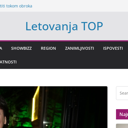
titi tokom obroka
a nekoliko
Letovanja TOP
o nije mogao da
da Sam Njenu
utru
reća stiže za ova
A
SHOWBIZZ
REGION
ZANIMLJIVOSTI
ISPOVESTI
a za rat, Evropa
VATNOSTI
Naj