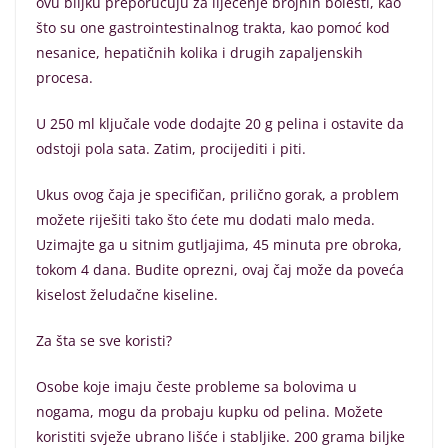
ovu biljku preporučuju za liječenje brojnih bolesti, kao
što su one gastrointestinalnog trakta, kao pomoć kod
nesanice, hepatičnih kolika i drugih zapaljenskih
procesa.
U 250 ml ključale vode dodajte 20 g pelina i ostavite da
odstoji pola sata. Zatim, procijediti i piti.
Ukus ovog čaja je specifičan, prilično gorak, a problem
možete riješiti tako što ćete mu dodati malo meda.
Uzimajte ga u sitnim gutljajima, 45 minuta pre obroka,
tokom 4 dana. Budite oprezni, ovaj čaj može da poveća
kiselost želudačne kiseline.
Za šta se sve koristi?
Osobe koje imaju česte probleme sa bolovima u
nogama, mogu da probaju kupku od pelina. Možete
koristiti svježe ubrano lišće i stabljike. 200 grama biljke