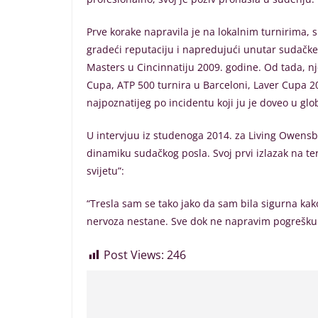
Prve korake napravila je na lokalnim turnirima,
gradeći reputaciju i napredujući unutar sudačke s
Masters u Cincinnatiju 2009. godine. Od tada, n
Cupa, ATP 500 turnira u Barceloni, Laver Cupa 2
najpoznatijeg po incidentu koji ju je doveo u glo
U intervjuu iz studenoga 2014. za Living Owensbor
dinamiku sudačkog posla. Svoj prvi izlazak na ter
svijetu”:
“Tresla sam se tako jako da sam bila sigurna kak
nervoza nestane. Sve dok ne napravim pogrešku –
Post Views:
246