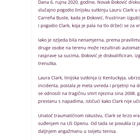
Dana 6. rujna 2020. godine, Novak Đoković diskva
slučajno pogodio linijsku sutkinju Lauru Clark u 
Carreña Buste, kada je Đoković, frustriran izgub
i pogodio Clark, koja je pala na tlo držeći se za vr
Iako je ozljeda bila nenamjerna, prema pravilima
druge osobe na terenu može rezultirati automat
rasprave sa sucima, Đoković je diskvalificiran, i
trenutka.
Laura Clark, linijska sutkinja iz Kentuckyja, ubr
incidenta, postala je meta uvreda i prijetnji na
se odnosili na tragičnu smrt njezina sina 2008. g
prestanu s napadima, ističući kako Clark nije učin
Unatoč traumatičnom iskustvu, Clark se brzo vrati
suđenjem na US Openu. Od tada se povukla iz ja
daljnjem angažmanu u svijetu tenisa.