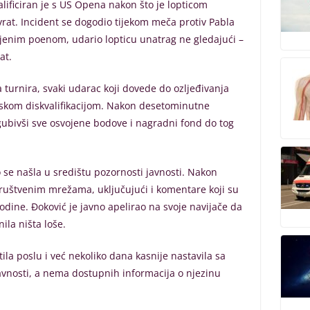
lificiran je s US Opena nakon što je lopticom
vrat. Incident se dogodio tijekom meča protiv Pabla
ljenim poenom, udario lopticu unatrag ne gledajući –
at.
 turnira, svaki udarac koji dovede do ozljeđivanja
skom diskvalifikacijom. Nakon desetominutne
zgubivši sve osvojene bodove i nagradni fond do tog
zo se našla u središtu pozornosti javnosti. Nakon
 društvenim mrežama, uključujući i komentare koji su
odine. Đoković je javno apelirao na svoje navijače da
ila ništa loše.
la poslu i već nekoliko dana kasnije nastavila sa
vnosti, a nema dostupnih informacija o njezinu