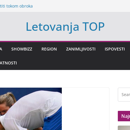
titi tokom obroka
a nekoliko
Letovanja TOP
o nije mogao da
da Sam Njenu
utru
reća stiže za ova
A
SHOWBIZZ
REGION
ZANIMLJIVOSTI
ISPOVESTI
a za rat, Evropa
VATNOSTI
Naj