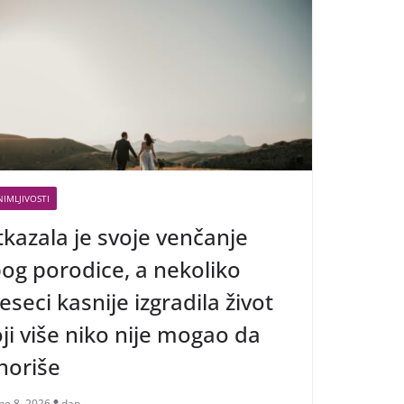
IMLJIVOSTI
kazala je svoje venčanje
og porodice, a nekoliko
seci kasnije izgradila život
ji više niko nije mogao da
noriše
ne 8, 2026
dan