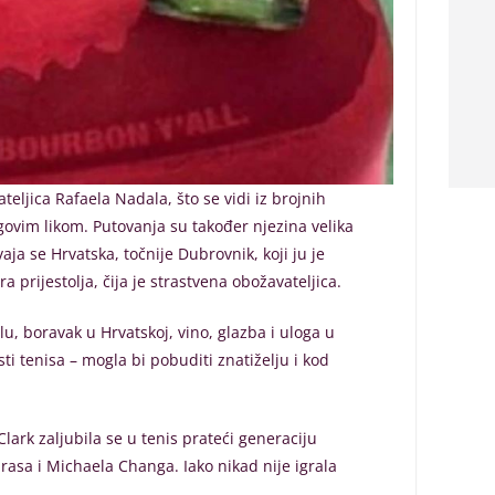
teljica Rafaela Nadala, što se vidi iz brojnih
jegovim likom. Putovanja su također njezina velika
aja se Hrvatska, točnije Dubrovnik, koji ju je
 prijestolja, čija je strastvena obožavateljica.
, boravak u Hrvatskoj, vino, glazba i uloga u
i tenisa – mogla bi pobuditi znatiželju i kod
Clark zaljubila se u tenis prateći generaciju
asa i Michaela Changa. Iako nikad nije igrala