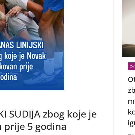
ZAN
Ot
zb
me
ko
I SUDIJA zbog koje je
ig
 prije 5 godina
Ju