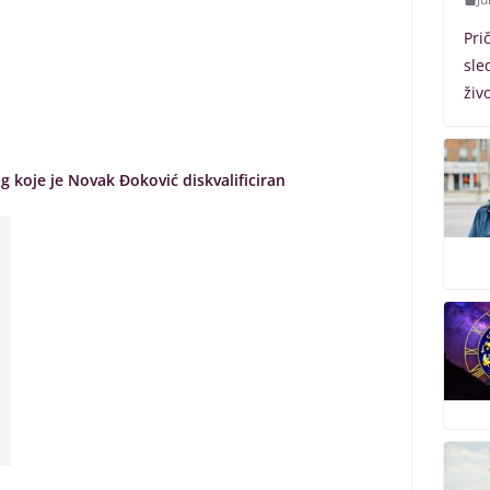
Pri
sle
živ
g koje je Novak Đoković diskvalificiran