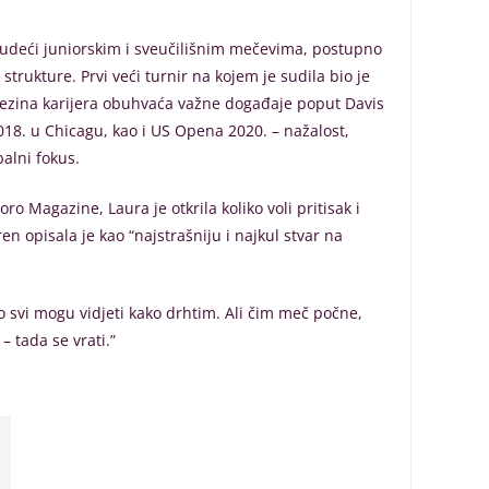
 sudeći juniorskim i sveučilišnim mečevima, postupno
trukture. Prvi veći turnir na kojem je sudila bio je
jezina karijera obuhvaća važne događaje poput Davis
018. u Chicagu, kao i US Opena 2020. – nažalost,
balni fokus.
o Magazine, Laura je otkrila koliko voli pritisak i
en opisala je kao “najstrašniju i najkul stvar na
o svi mogu vidjeti kako drhtim. Ali čim meč počne,
 tada se vrati.”