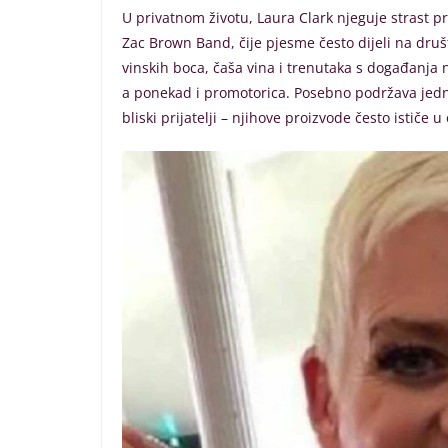
U privatnom životu, Laura Clark njeguje strast p
Zac Brown Band, čije pjesme često dijeli na druš
vinskih boca, čaša vina i trenutaka s događanja n
a ponekad i promotorica. Posebno podržava jednu
bliski prijatelji – njihove proizvode često ističe 