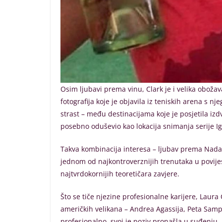
Osim ljubavi prema vinu, Clark je i velika obožava
fotografija koje je objavila iz teniskih arena s n
strast – među destinacijama koje je posjetila izdv
posebno oduševio kao lokacija snimanja serije Igra
Takva kombinacija interesa – ljubav prema Nadalu
jednom od najkontroverznijih trenutaka u povijest
najtvrdokornijih teoretičara zavjere.
Što se tiče njezine profesionalne karijere, Laura 
američkih velikana – Andrea Agassija, Peta Sampr
profesionalno, svoj je poziv pronašla u suđenju.