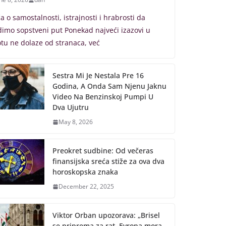
ča o samostalnosti, istrajnosti i hrabrosti da
dimo sopstveni put Ponekad najveći izazovi u
otu ne dolaze od stranaca, već
Sestra Mi Je Nestala Pre 16
Godina, A Onda Sam Njenu Jaknu
Video Na Benzinskoj Pumpi U
Dva Ujutru
May 8, 2026
Preokret sudbine: Od večeras
finansijska sreća stiže za ova dva
horoskopska znaka
December 22, 2025
Viktor Orban upozorava: „Brisel
se priprema za rat, Evropa mora