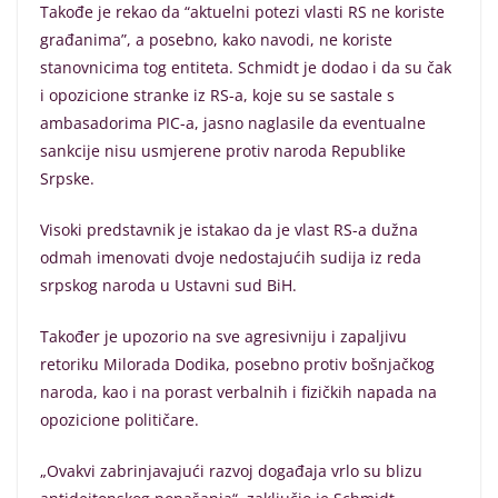
Takođe je rekao da “aktuelni potezi vlasti RS ne koriste
građanima”, a posebno, kako navodi, ne koriste
stanovnicima tog entiteta. Schmidt je dodao i da su čak
i opozicione stranke iz RS-a, koje su se sastale s
ambasadorima PIC-a, jasno naglasile da eventualne
sankcije nisu usmjerene protiv naroda Republike
Srpske.
Visoki predstavnik je istakao da je vlast RS-a dužna
odmah imenovati dvoje nedostajućih sudija iz reda
srpskog naroda u Ustavni sud BiH.
Također je upozorio na sve agresivniju i zapaljivu
retoriku Milorada Dodika, posebno protiv bošnjačkog
naroda, kao i na porast verbalnih i fizičkih napada na
opozicione političare.
„Ovakvi zabrinjavajući razvoj događaja vrlo su blizu